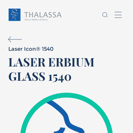
Laser Icon® 1540
LASER ERBIUM
Chamo-me
GLASS 1540
sou
,
Homem
Mulher
E
tenho
anos