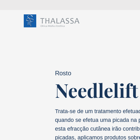
Rosto
Needlelift
Olá,
chamo-me
sou
Ho
Trata-se de um tratamento efetua
quando se efetua uma picada na 
esta efracção cutânea irão contri
picadas, aplicamos produtos sobr