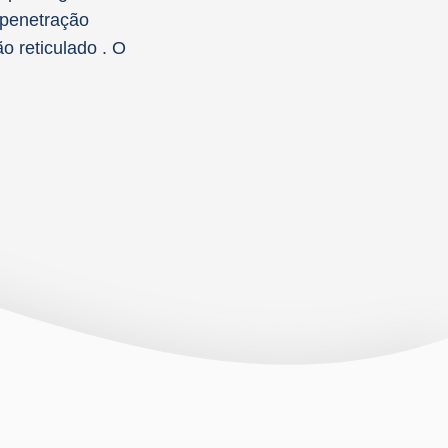
a penetração
o reticulado . O