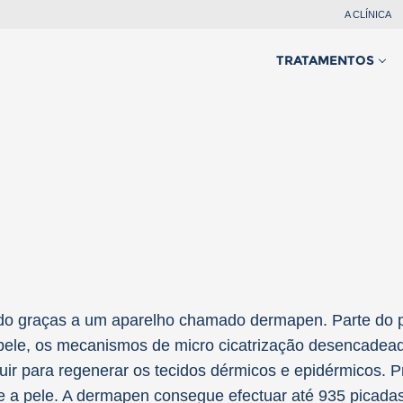
A CLÍNICA
TRATAMENTOS
mem
Mulher
e
do graças a um aparelho chamado dermapen. Parte do p
pele, os mecanismos de micro cicatrização desencadead
buir para regenerar os tecidos dérmicos e epidérmicos. 
e a pele. A dermapen consegue efectuar até 935 picada