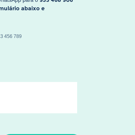
933 468 906
WhatsApp para o
rmulário abaixo e