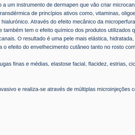
so a um instrumento de dermapen que vão criar microcana
transdérmica de princípios ativos como, vitaminas, olig
o hialurónico. Através do efeito mecânico da microperfur
 e também tem o efeito químico dos produtos utilizados
nais. O resultado é uma pele mais elástica, hidratada,
 o efeito do envelhecimento cutâneo tanto no rosto co
s finas e médias, elastose facial, flacidez, estrias, cic
asivo e realiza-se através de múltiplas microinjeções 