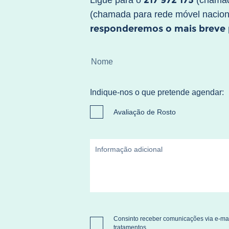
217 972 175
Ligue para o
(chamad
(chamada para rede móvel nacion
responderemos o mais breve p
Indique-nos o que pretende agendar:
Avaliação de Rosto
Consinto receber comunicações via e-mai
tratamentos.