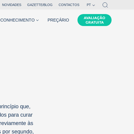
NOVIDADES
GAZETTE/BLOG
CONTACTOS
PT
EN
AVALIAÇÃO
CONHECIMENTO
PREÇÁRIO
GRATUITA
FR
,
tenho
anos
rincípio que,
os para curar
Previamente às
s por segundo,