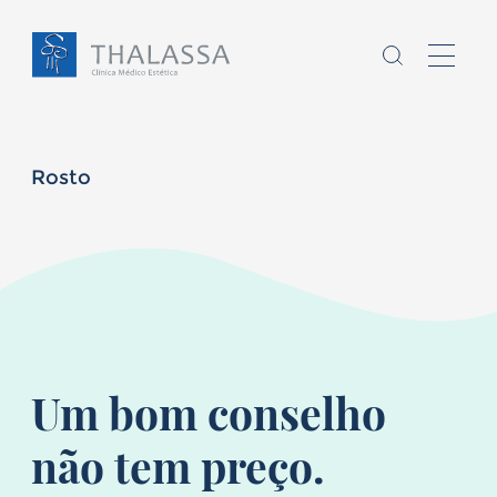
Rosto
Chamo-me
sou
,
Homem
Mulher
Um bom conselho
E
tenho
anos
não tem preço.