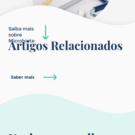
Saiba mais
sobre
Artigos Relacionados
Microbiote
Saber mais