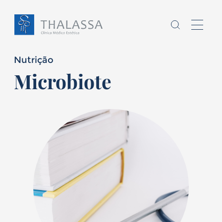
Nutrição
Microbiote
Chamo-me
sou
,
Homem
Mulher
E
tenho
anos