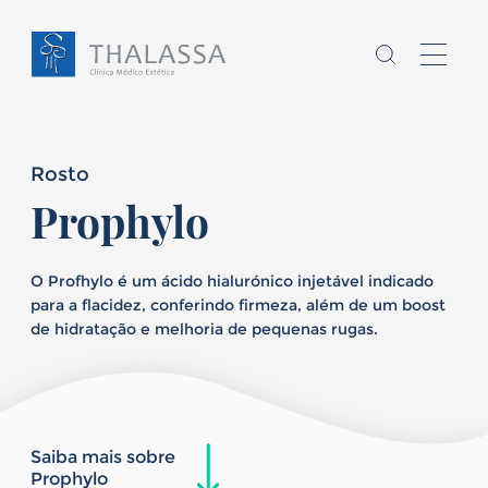
Rosto
Prophylo
Chamo-me
O Profhylo é um ácido hialurónico injetável indicado
sou
,
para a flacidez, conferindo firmeza, além de um boost
de hidratação e melhoria de pequenas rugas.
Homem
Mulher
E
tenho
anos
Saiba mais sobre
Prophylo