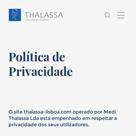
Política de
Privacidade
Chamo-me
sou
,
Homem
Mulher
O site thalassa-lisboa.com operado por Medi
E
tenho
anos
Thalassa Lda está empenhado em respeitar a
privacidade dos seus utilizadores.