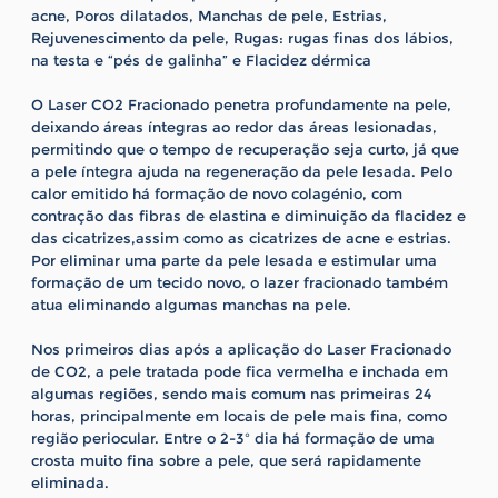
acne, Poros dilatados, Manchas de pele, Estrias,
Rejuvenescimento da pele, Rugas: rugas finas dos lábios,
na testa e “pés de galinha” e Flacidez dérmica
O Laser CO2 Fracionado penetra profundamente na pele,
deixando áreas íntegras ao redor das áreas lesionadas,
permitindo que o tempo de recuperação seja curto, já que
a pele íntegra ajuda na regeneração da pele lesada. Pelo
calor emitido há formação de novo colagénio, com
contração das fibras de elastina e diminuição da flacidez e
das cicatrizes,assim como as cicatrizes de acne e estrias.
Por eliminar uma parte da pele lesada e estimular uma
formação de um tecido novo, o lazer fracionado também
atua eliminando algumas manchas na pele.
Nos primeiros dias após a aplicação do Laser Fracionado
de CO2, a pele tratada pode fica vermelha e inchada em
algumas regiões, sendo mais comum nas primeiras 24
horas, principalmente em locais de pele mais fina, como
região periocular. Entre o 2-3º dia há formação de uma
crosta muito fina sobre a pele, que será rapidamente
eliminada.