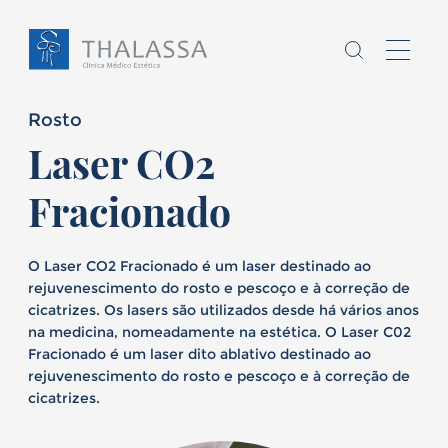
Rosto
Laser CO2
Fracionado
Chamo-me
O Laser CO2 Fracionado é um laser destinado ao
sou
,
rejuvenescimento do rosto e pescoço e à correção de
cicatrizes. Os lasers são utilizados desde há vários anos
na medicina, nomeadamente na estética. O Laser C02
Homem
Mulher
Fracionado é um laser dito ablativo destinado ao
rejuvenescimento do rosto e pescoço e à correção de
E
tenho
anos
cicatrizes.