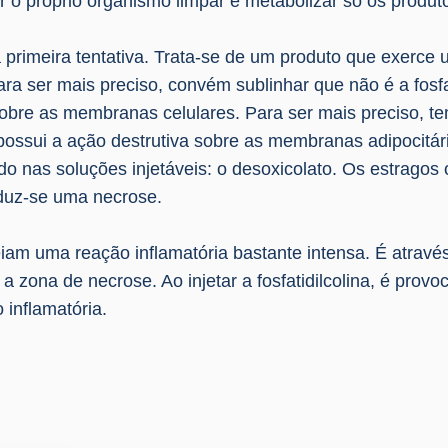
r o próprio organismo limpar e metabolizar só os produt
oi a primeira tentativa. Trata-se de um produto que exerc
a ser mais preciso, convém sublinhar que não é a fosfati
obre as membranas celulares. Para ser mais preciso, te
ue possui a ação destrutiva sobre as membranas adipocitá
do nas soluções injetáveis: o desoxicolato. Os estrago
oduz-se uma necrose.
iam uma reação inflamatória bastante intensa. É atrav
 zona de necrose. Ao injetar a fosfatidilcolina, é prov
 inflamatória.