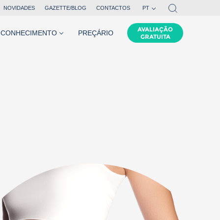
NOVIDADES
GAZETTE/BLOG
CONTACTOS
PT
EN
AVALIAÇÃO
CONHECIMENTO
PREÇÁRIO
GRATUITA
FR
,
tenho
anos