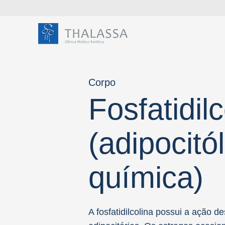
Corpo
Fosfatidilc
(adipocitó
Olá,
chamo-me
química)
sou
Ho
A fosfatidilcolina possui a ação 