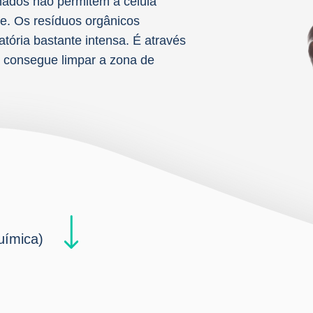
onados não permitem à célula
e. Os resíduos orgânicos
ória bastante intensa. É através
 consegue limpar a zona de
química)