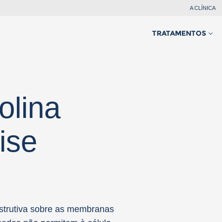
A CLÍNICA
TRATAMENTOS
olina
lise
mem
Mulher
e
destrutiva sobre as membranas