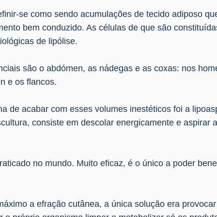
efinir-se como sendo acumulações de tecido adiposo q
nto bem conduzido. As células de que são constituídas
ológicas de lipólise.
enciais são o abdómen, as nádegas e as coxas: nos hom
 e os flancos.
a de acabar com esses volumes inestéticos foi a lipoasp
cultura, consiste em descolar energicamente e aspirar 
 praticado no mundo. Muito eficaz, é o único a poder ben
o máximo a efração cutânea, a única solução era provocar