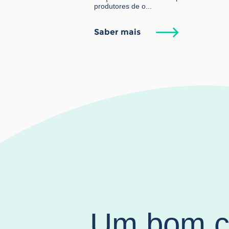
produtores de o...
Saber mais
Um bom c