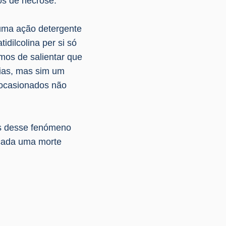
os de necrose.
e uma ação detergente
dilcolina per si só
mos de salientar que
rias, mas sim um
s ocasionados não
és desse fenómeno
ocada uma morte