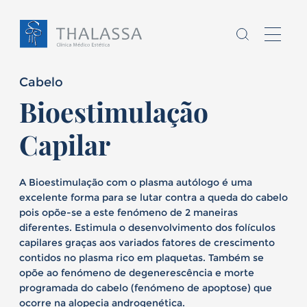
Cabelo
Bioestimulação
Capilar
Chamo-me
A Bioestimulação com o plasma autólogo é uma
sou
,
excelente forma para se lutar contra a queda do cabelo
pois opõe-se a este fenómeno de 2 maneiras
diferentes. Estimula o desenvolvimento dos folículos
Homem
Mulher
capilares graças aos variados fatores de crescimento
contidos no plasma rico em plaquetas. Também se
E
tenho
anos
opõe ao fenómeno de degenerescência e morte
programada do cabelo (fenómeno de apoptose) que
ocorre na alopecia androgenética.