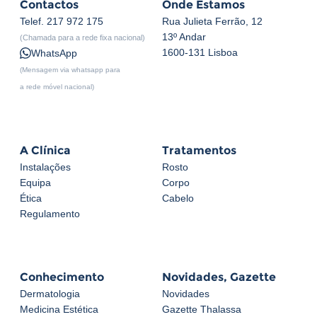
Contactos
Onde Estamos
Telef.
217 972 175
Rua Julieta Ferrão, 12
13º Andar
(Chamada para a rede fixa nacional)
1600-131 Lisboa
WhatsApp
(Mensagem via whatsapp para
a rede móvel nacional)
A Clínica
Tratamentos
Instalações
Rosto
Equipa
Corpo
Ética
Cabelo
Regulamento
Conhecimento
Novidades, Gazette
Dermatologia
Novidades
Medicina Estética
Gazette Thalassa