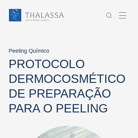
Peeling Químico
PROTOCOLO
Chamo-me
DERMOCOSMÉTICO
sou
,
DE PREPARAÇÃO
Homem
Mulher
PARA O PEELING
E
tenho
anos